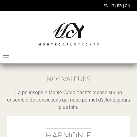
Skip to main content
EN
IT
FR
CN
MODEL MENU ITA
NOS VALEURS
La philosophie Monte Carlo Yachts repose sur un
ensemble de convictions qui nous permet d'aller toujours
plus loin.
HARMONIE