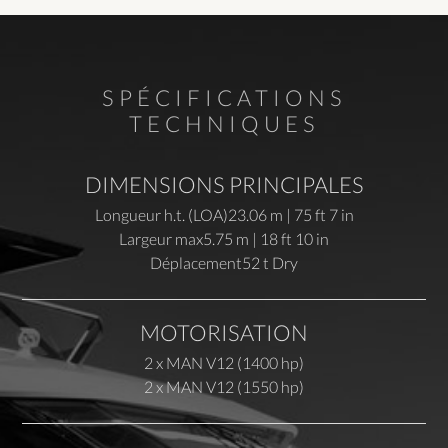
SPÉCIFICATIONS
TECHNIQUES
DIMENSIONS PRINCIPALES
Longueur h.t. (LOA)
23.06 m | 75 ft 7 in
Largeur max
5.75 m | 18 ft 10 in
Déplacement
52 t Dry
MOTORISATION
2 x MAN V12 (1400 hp)
2 x MAN V12 (1550 hp)