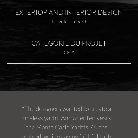
EXTERIOR AND INTERIOR DESIGN
Nuvolari Lenard
CATÉGORIE DU PROJET
CE-A
“The designers wanted to create a
timeless yacht. And after ten years,
the Monte Carlo Yachts 76 has
evolved, while staying faithful to its