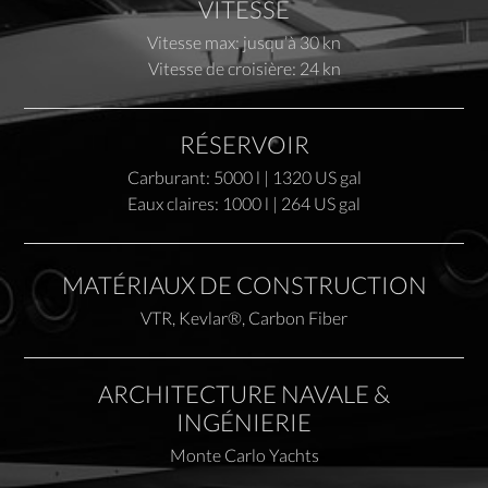
VITESSE
Vitesse max: jusqu’à 30 kn
Vitesse de croisière: 24 kn
RÉSERVOIR
Carburant: 5000 l | 1320 US gal
Eaux claires: 1000 l | 264 US gal
MATÉRIAUX DE CONSTRUCTION
VTR, Kevlar®, Carbon Fiber
ARCHITECTURE NAVALE &
INGÉNIERIE
Monte Carlo Yachts