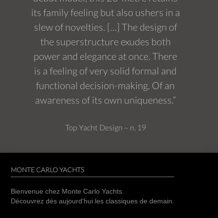
its family feeling but also ushers in a
slew of novelties. […] The design of
the superstructure exudes both
power and elegance at once. There
is a feeling of very solid formal and
functional decision-making. Of an
awareness of its own uniqueness.”
Top Yacht Design – n. 19
MONTE CARLO YACHTS
Bienvenue chez Monte Carlo Yachts.
Découvrez dès aujourd'hui les classiques de demain.