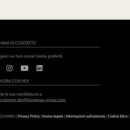
MANI IN CONTATTO
guici sui tuoi social media preferiti.
AVORA CON NOI
via la tua candidatura a
cruitment.gbi@beneteau-group.com
42240964
|
Privacy Policy
|
Avviso legale
|
Informazioni sull'azienda
|
Codice Etico
|