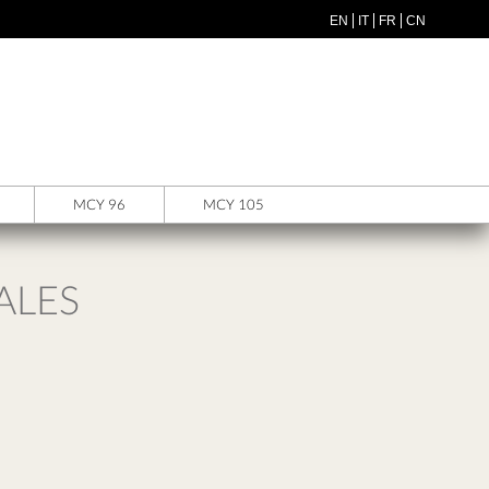
EN
IT
FR
CN
MCY 96
MCY 105
ALES