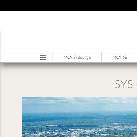
Salta al contenuto principale
MODEL MENU ITA
MCY Skylounge
MCY 66
SYS