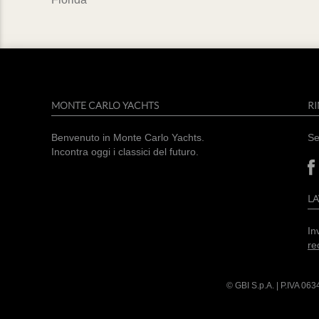
MONTE CARLO YACHTS
RI
Benvenuto in Monte Carlo Yachts.
Se
Incontra oggi i classici del futuro.
L
In
re
© GBI S.p.A. | P.IVA
063