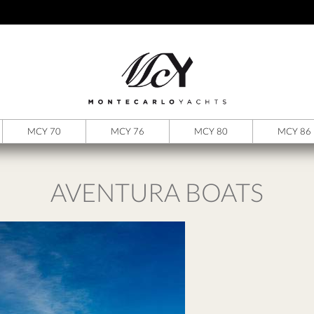
MCY 70
MCY 76
MCY 80
MCY 86
AVENTURA BOATS