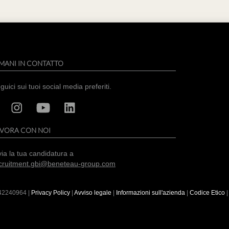
MANI IN CONTATTO
guici sui tuoi social media preferiti.
AVORA CON NOI
via la tua candidatura a
cruitment.gbi@beneteau-group.com
42240964
|
Privacy Policy
|
Avviso legale
|
Informazioni sull'azienda
|
Codice Etico
|