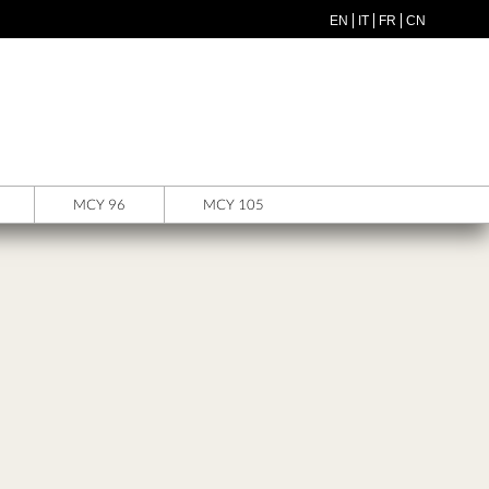
EN
IT
FR
CN
MCY 96
MCY 105