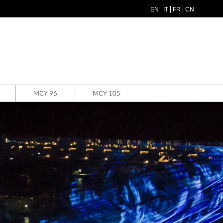
EN
IT
FR
CN
MCY 96
MCY 105