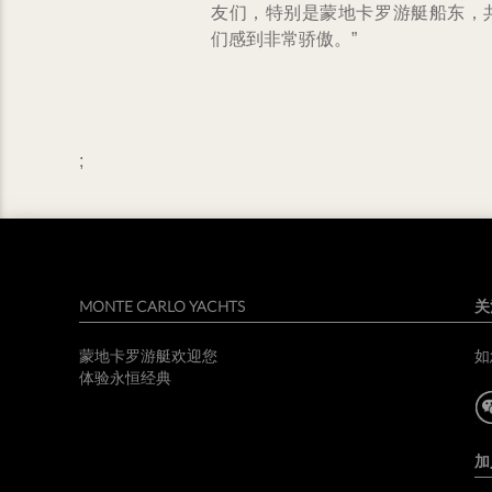
友们，特别是蒙地卡罗游艇船东，
们感到非常骄傲。”
;
MONTE CARLO YACHTS
关
蒙地卡罗游艇欢迎您
如
体验永恒经典
加