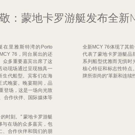
敬：蒙地卡罗游艇发布全新MC
里雅斯特湾的Porto
全新MCY 76体现了
MCY 76，同台展出的还
代表了蒙地卡罗游艇品
66。众多重要嘉宾出席了这
系列船型优雅而无惧时
活动现场通过呈现独具一
核心特征和标志性特点
新生代船型。宾客们在海
牌所崇尚的“革新和连续
正式晚宴。晚宴期间，品
隆重登场，这是一场向光致
东、合作伙伴、国际媒体等
奇的时刻。” 蒙地卡罗游艇
道，“能够与在场的众多嘉宾，包
仁、合作伙伴和我们的朋