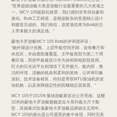
“世界超级游艇大奖是游艇行业最重要的几大奖项之
一。MCY 105能获此殊荣，我们感到非常得自豪和
激动。Botti工艺精湛，是根据船东的意愿精心设计
和建造完成的。我们相信，该奖项也将为Botti的主
人带来极大的满足感。”
蒙地卡罗游艇MCY 105 Botti的评审团评语：
“她外观设计优雅。上层甲板空间开阔，设有餐厅和
休息区，并由遮阳蓬覆盖。主甲板尾部为第二个用
餐区域，而前甲板被设计作为休闲和电影院使用。
巨大的日光浴平台则增添了无穷魅力。船内部，整
洁的环境，流畅的线条和柔和的装饰，让评审印象
深刻。技术设备精良，特别是带双MTU柴油机的发
动机舱，以及保障稳定性的陀螺稳定器装置。”
MCY 105于2015年戛纳游艇展首次公开亮相。这艘
32米的蒙地卡罗游艇旗舰是迄今系列最大尺寸船
型，其揭幕式恰逢蒙地卡罗游艇品牌诞生五周年。
MCY 105的推出是公司愿景的集中体现，同时完美