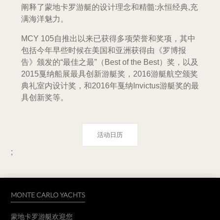
阐释了蒙地卡罗游艇的设计理念和精髓:永恒经典,充
满海洋魅力。
MCY 105自推出以来已获得多项荣誉和奖项，其中
包括今年早些时候在美国和亚洲获得由《罗博报
告》颁发的“最佳之最”（Best of the Best）奖，以及
2015戛纳船展最具创新游艇奖，2016游艇航空颁奖
典礼室内设计奖，和2016年戛纳Invictus游艇奖的最
具创新奖等。
活动日历
;
MONTE CARLO YACHTS
蒙地卡罗游艇欢迎您