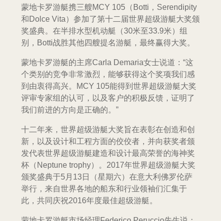
蒙地卡罗游艇携三艘MCY 105（Botti，Serendipity
和Dolce Vita）参加了第十二届世界超级游艇大奖颁
奖盛典。在半排水型机动艇（30米至33.9米）组
别，Botti战胜其他四艘提名游艇，最终赢得大奖。
蒙地卡罗游艇的主席Carla Demaria女士说道：“这
个类别的竞争非常激烈，能够获得这个奖项我们感
到由衷得高兴。MCY 105能得到世界超级游艇大奖
评审专家组的认可，以及客户的积极反馈，证明了
我们前进的方向是正确的。”
十二年来，世界超级游艇大奖旨在表彰在创造和创
新，以及设计和工程方面的佼佼者，并向获奖者颁
发代表世界超级游艇建造和设计最高荣誉的海神奖
杯（Neptune trophy）。2017年世界超级游艇大奖
颁奖盛典于5月13日（星期六）在意大利佛罗伦萨
举行，来自世界各地的船东和行业领袖们汇集于
此，共同庆祝2016年度最佳超级游艇。
蒙地卡罗游艇市场经理Federico Peruccio先生说：