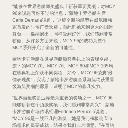
“能够在世界游艇颁奖盛典上斩获重要奖项，对MCY
96来说是再好不过的消息，”蒙地卡罗游艇主席
Carla Demaria说道，“这艘全新的船型在威尼斯独
家首发的时候广受欢迎，而此刻她来到更大的国际
舞台——戛纳展出，同样受到好评，我们感到非常
骄傲。从许多方面来说，MCY 96的成功为整个
MCY系列开启了全新的可能性。”
蒙地卡罗游艇在世界游艇颁奖典礼上的表现卓越，
旗下的MCY 70、MCY 76、MCY 80和MCY 105均
在该典礼上荣获不同奖项，如今，MCY 96荣膺“最
佳表现奖”，实现了蒙地卡罗游艇全系游艇均获重量
级游艇奖项的愿景，证明了MCY的非凡实力。
“世界游艇奖是业界最为重要的奖项之一，MCY 96
能够斩获这个顶级奖项，我们感到非常高兴”，蒙地
卡罗游艇市场传讯经理Federico Peruccio说道，
“MCY 96是一艘不凡的游艇，她是我们积极响应市
场需求的重要成就，结果令我们非常满意。”在戛纳