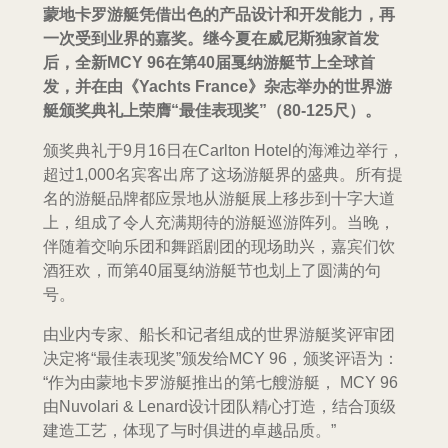
蒙地卡罗游艇凭借出色的产品设计和开发能力，再
一次受到业界的嘉奖。继今夏在威尼斯独家首发
后，全新MCY 96在第40届戛纳游艇节上全球首
发，并在由《Yachts France》杂志举办的世界游
艇颁奖典礼上荣膺“最佳表现奖”（80-125尺）。
颁奖典礼于9月16日在Carlton Hotel的海滩边举行，
超过1,000名宾客出席了这场游艇界的盛典。所有提
名的游艇品牌都应景地从游艇展上移步到十字大道
上，组成了令人充满期待的游艇巡游阵列。当晚，
伴随着交响乐团和舞蹈剧团的现场助兴，嘉宾们饮
酒狂欢，而第40届戛纳游艇节也划上了圆满的句
号。
由业内专家、船长和记者组成的世界游艇奖评审团
决定将“最佳表现奖”颁发给MCY 96，颁奖评语为：
“作为由蒙地卡罗游艇推出的第七艘游艇， MCY 96
由Nuvolari & Lenard设计团队精心打造，结合顶级
建造工艺，体现了与时俱进的卓越品质。”