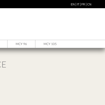
EN
IT
FR
CN
MCY 96
MCY 105
CE