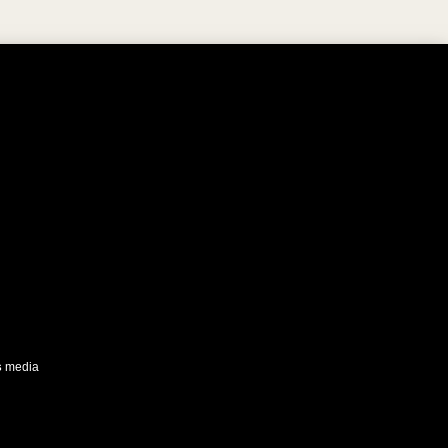
s
media