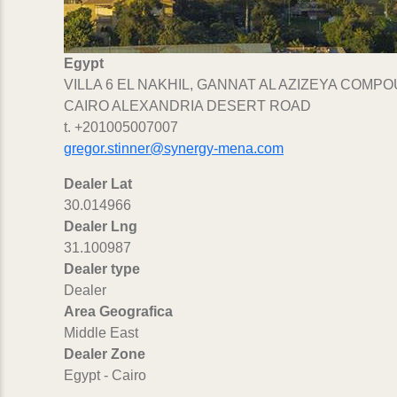
Egypt
VILLA 6 EL NAKHIL, GANNAT AL AZIZEYA COMPO
CAIRO ALEXANDRIA DESERT ROAD
t. +201005007007
gregor.stinner@synergy-mena.com
Dealer Lat
30.014966
Dealer Lng
31.100987
Dealer type
Dealer
Area Geografica
Middle East
Dealer Zone
Egypt - Cairo