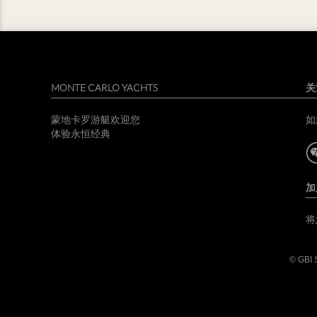
MONTE CARLO YACHTS
关
蒙地卡罗游艇欢迎您
如
体验永恒经典
加
将
© GBI S