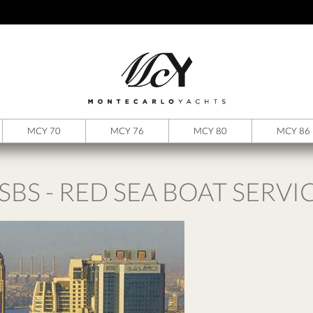
MCY 70
MCY 76
MCY 80
MCY 86
SBS - RED SEA BOAT SERVI