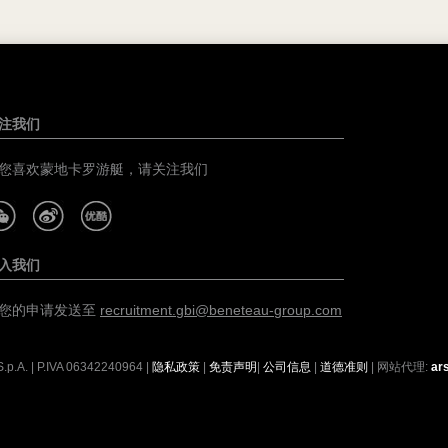
注我们
您喜欢蒙地卡罗游艇，请关注我们
入我们
您的申请发送至
recruitment.gbi@beneteau-group.com
.p.A. | P.IVA
06342240964
|
隐私政策
|
免责声明
|
公司信息
|
道德准则
| 网站代理:
ar